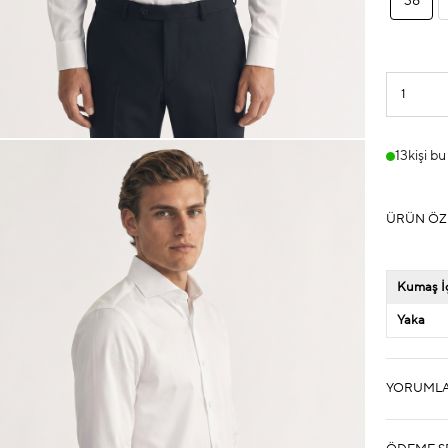
38
13
kişi b
ÜRÜN ÖZ
Kumaş İç
Yaka
YORUML