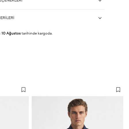
EÇENEKLERI
ERILERI
ç
10 Ağustos
tarihinde kargoda.