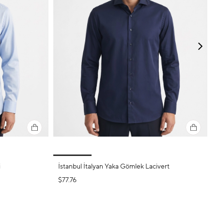
i
İstanbul İtalyan Yaka Gömlek Lacivert
$77.76