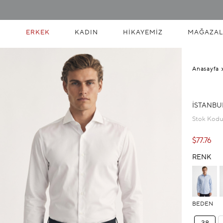
ERKEK
KADIN
HIKAYEMIZ
MAĞAZAL
Anasayfa
İSTANBU
Stok Kod
$77.76
RENK
BEDEN