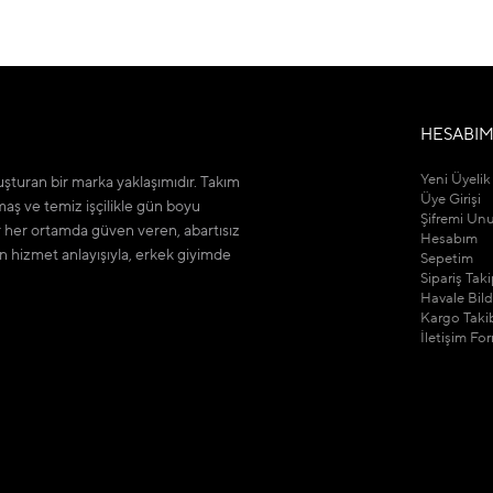
HESABI
Yeni Üyelik
şturan bir marka yaklaşımıdır. Takım
Üye Girişi
maş ve temiz işçilikle gün boyu
Şifremi Un
r her ortamda güven veren, abartısız
Hesabım
n hizmet anlayışıyla, erkek giyimde
Sepetim
Sipariş Tak
Havale Bil
Kargo Taki
İletişim Fo