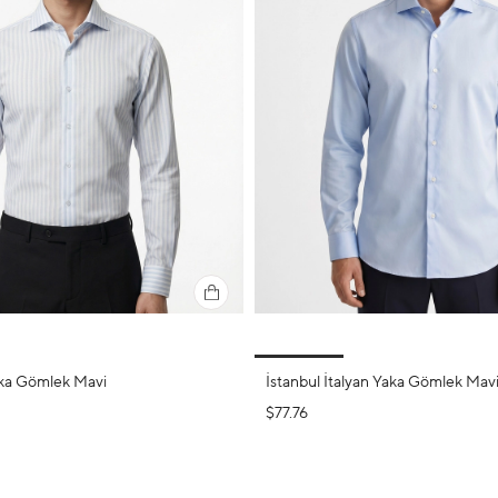
aka Gömlek Mavi
İstanbul İtalyan Yaka Gömlek Mav
$77.76