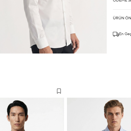
ÖDEME S
ÜRÜN ÖN
En Ge