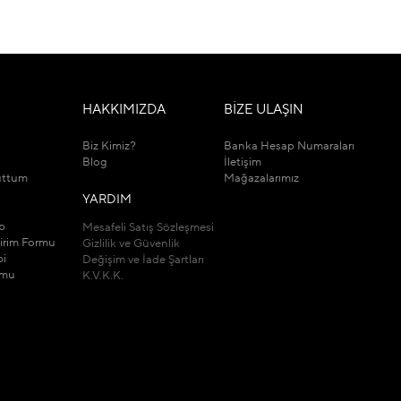
M
HAKKIMIZDA
BİZE ULAŞIN
Biz Kimiz?
Banka Hesap Numaraları
Blog
İletişim
uttum
Mağazalarımız
YARDIM
ip
Mesafeli Satış Sözleşmesi
dirim Formu
Gizlilik ve Güvenlik
bi
Değişim ve İade Şartları
rmu
K.V.K.K.