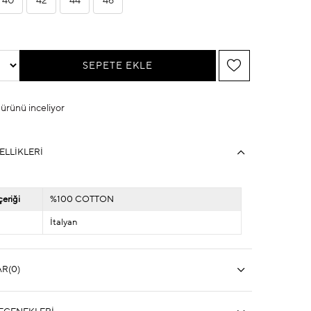
40
42
44
46
u ürünü inceliyor
ELLIKLERI
eriği
%100 COTTON
İtalyan
AR
(0)