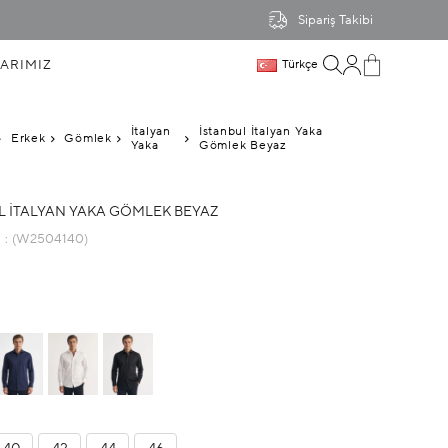
Sipariş Takibi
ARIMIZ
Türkçe
İtalyan
İstanbul İtalyan Yaka
Erkek
Gömlek
Yaka
Gömlek Beyaz
L İTALYAN YAKA GÖMLEK BEYAZ
u
(W2504140)