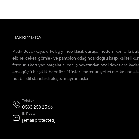
HAKKIMIZDA
Kadir Büyükkaya, erkek giyimde klasik duruşu modern konforla bulu
elbise, ceket, gömlek ve pantolon odağında; doğru kalıp, kaliteli ku
formunu koruyan parçalar sunar. İş hayatından özel davetlere kada
ama güçlü bir şıklık hedefler. Müşteri memnuniyetini merkezine ala
net bir stil standardı oluşturmayı amaçlar.
Telefon
0533 258 25 66
E-Posta
[email protected]