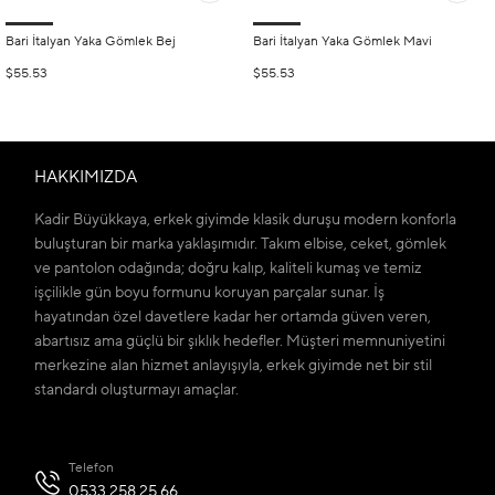
Bari İtalyan Yaka Gömlek Bej
Bari İtalyan Yaka Gömlek Mavi
$55.53
$55.53
HAKKIMIZDA
Kadir Büyükkaya, erkek giyimde klasik duruşu modern konforla
buluşturan bir marka yaklaşımıdır. Takım elbise, ceket, gömlek
ve pantolon odağında; doğru kalıp, kaliteli kumaş ve temiz
işçilikle gün boyu formunu koruyan parçalar sunar. İş
hayatından özel davetlere kadar her ortamda güven veren,
abartısız ama güçlü bir şıklık hedefler. Müşteri memnuniyetini
merkezine alan hizmet anlayışıyla, erkek giyimde net bir stil
standardı oluşturmayı amaçlar.
Telefon
0533 258 25 66