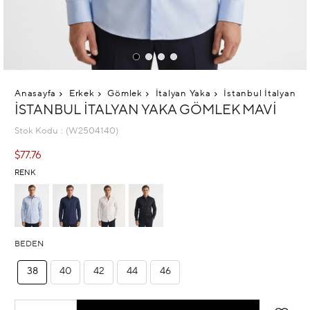
Anasayfa
Erkek
Gömlek
İtalyan Yaka
İstanbul İtalyan Y
İSTANBUL İTALYAN YAKA GÖMLEK MAVI
Stok Kodu
(W2504140)
$77.76
RENK
BEDEN
38
40
42
44
46