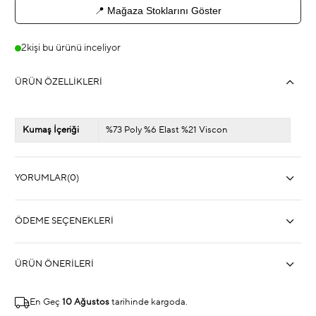
📍 Mağaza Stoklarını Göster
2
kişi bu ürünü inceliyor
ÜRÜN ÖZELLIKLERI
Kumaş İçeriği
%73 Poly %6 Elast %21 Viscon
YORUMLAR
(0)
ÖDEME SEÇENEKLERI
ÜRÜN ÖNERILERI
En Geç
10 Ağustos
tarihinde kargoda.