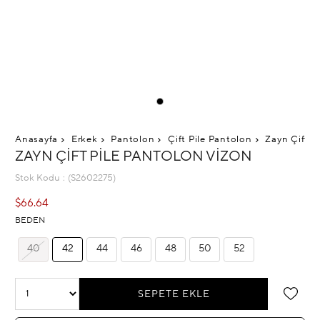
Anasayfa
Erkek
Pantolon
Çift Pile Pantolon
Zayn Çift P
ZAYN ÇIFT PILE PANTOLON VIZON
Stok Kodu
(S2602275)
$66.64
BEDEN
40
42
44
46
48
50
52