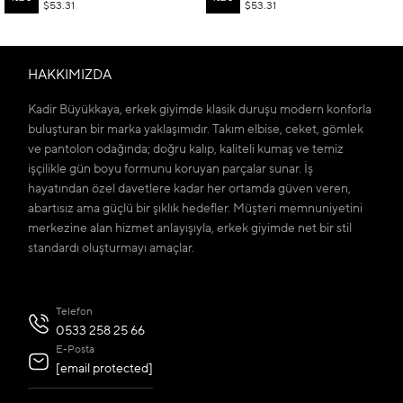
$53.31
$53.31
HAKKIMIZDA
Kadir Büyükkaya, erkek giyimde klasik duruşu modern konforla
buluşturan bir marka yaklaşımıdır. Takım elbise, ceket, gömlek
ve pantolon odağında; doğru kalıp, kaliteli kumaş ve temiz
işçilikle gün boyu formunu koruyan parçalar sunar. İş
hayatından özel davetlere kadar her ortamda güven veren,
abartısız ama güçlü bir şıklık hedefler. Müşteri memnuniyetini
merkezine alan hizmet anlayışıyla, erkek giyimde net bir stil
standardı oluşturmayı amaçlar.
Telefon
0533 258 25 66
E-Posta
[email protected]