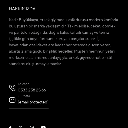
HAKKIMIZDA
Kadir Büyükkaya, erkek giyimde klasik duruşu modern konforla
buluşturan bir marka yaklaşımıdır. Takım elbise, ceket, gömlek
ve pantolon odağında; doğru kalıp, kaliteli kumaş ve temiz
işçilikle gün boyu formunu koruyan parçalar sunar. İş
hayatından özel davetlere kadar her ortamda güven veren,
abartısız ama güçlü bir şıklık hedefler. Müşteri memnuniyetini
merkezine alan hizmet anlayışıyla, erkek giyimde net bir stil
standardı oluşturmayı amaçlar.
Telefon
0533 258 25 66
E-Posta
[email protected]