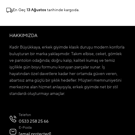
En Geç
13 Ağustos
tarihinde kargoda.
HAKKIMIZDA
Kadir Büyükkaya, erkek giyimde klasik duruşu modern konforla
buluşturan bir marka yaklaşımıdır. Takım elbise, ceket, gömlek
ve pantolon odağında; doğru kalıp, kaliteli kumaş ve temiz
işçilikle gün boyu formunu koruyan parçalar sunar. İş
hayatından özel davetlere kadar her ortamda güven veren,
abartısız ama güçlü bir şıklık hedefler. Müşteri memnuniyetini
merkezine alan hizmet anlayışıyla, erkek giyimde net bir stil
standardı oluşturmayı amaçlar.
Telefon
0533 258 25 66
E-Posta
[email protected]