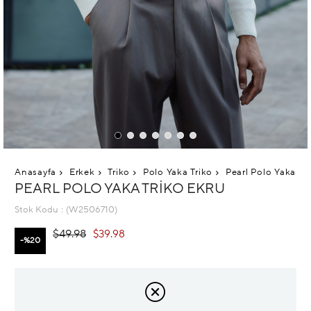
Anasayfa
Erkek
Triko
Polo Yaka Triko
Pearl Polo Yaka Tr
PEARL POLO YAKA TRIKO EKRU
Stok Kodu
(W2506710)
$49.98
$39.98
20