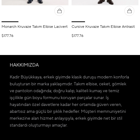
Monarch Kruvaze Takım Elbise Lacivert
Cursive Kruvaze Takım Elbise Antrasit
$177.76
$177.76
HAKKIMIZDA
Kadir Büyükkaya, erkek giyimde klasik duruşu modern konforla
buluşturan bir marka yaklaşımıdır. Takım elbise, ceket, gömlek
ve pantolon odağında; doğru kalıp, kaliteli kumaş ve temiz
işçilikle gün boyu formunu koruyan parçalar sunar. İş
hayatından özel davetlere kadar her ortamda güven veren,
abartısız ama güçlü bir şıklık hedefler. Müşteri memnuniyetini
merkezine alan hizmet anlayışıyla, erkek giyimde net bir stil
standardı oluşturmayı amaçlar.