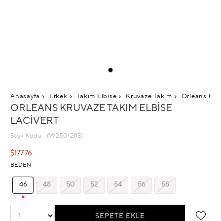
Anasayfa
Erkek
Takım Elbise
Kruvaze Takım
Orleans Kruv
ORLEANS KRUVAZE TAKIM ELBISE
LACIVERT
Stok Kodu
(W2501283)
$177.76
BEDEN
46
48
50
52
54
56
58