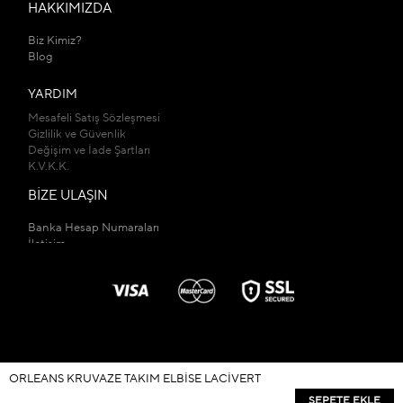
HAKKIMIZDA
Biz Kimiz?
Blog
YARDIM
Mesafeli Satış Sözleşmesi
Gizlilik ve Güvenlik
Değişim ve İade Şartları
K.V.K.K.
BİZE ULAŞIN
Banka Hesap Numaraları
İletişim
Mağazalarımız
ORLEANS KRUVAZE TAKIM ELBISE LACIVERT
© 2026
kadirbuyukkayashop.com
- Tüm Hakları Saklıdır.