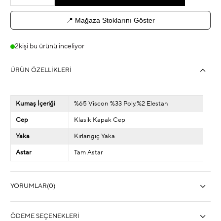
📍 Mağaza Stoklarını Göster
2
kişi bu ürünü inceliyor
ÜRÜN ÖZELLIKLERI
Kumaş İçeriği
%65 Viscon %33 Poly.%2 Elestan
Cep
Klasik Kapak Cep
Yaka
Kırlangıç Yaka
Astar
Tam Astar
YORUMLAR
(0)
ÖDEME SEÇENEKLERI