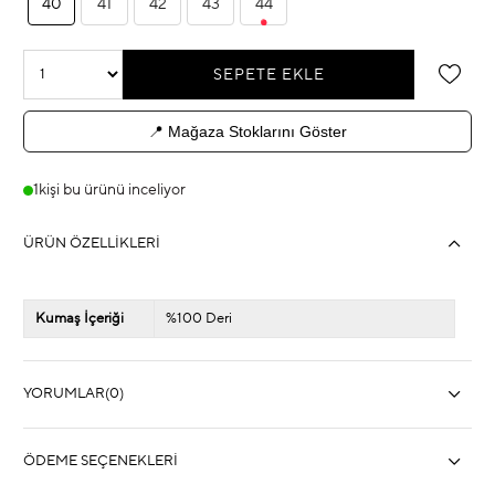
40
41
42
43
44
📍 Mağaza Stoklarını Göster
1
kişi bu ürünü inceliyor
ÜRÜN ÖZELLIKLERI
Kumaş İçeriği
%100 Deri
YORUMLAR
(0)
ÖDEME SEÇENEKLERI