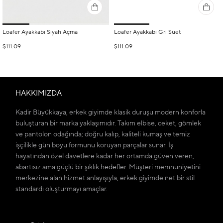
Loafer Ayakkabı Siyah Açma
Loafer Ayakkabı Gri Süet
$111.09
$111.09
HAKKIMIZDA
Kadir Büyükkaya, erkek giyimde klasik duruşu modern konforla
buluşturan bir marka yaklaşımıdır. Takım elbise, ceket, gömlek
ve pantolon odağında; doğru kalıp, kaliteli kumaş ve temiz
işçilikle gün boyu formunu koruyan parçalar sunar. İş
hayatından özel davetlere kadar her ortamda güven veren,
abartısız ama güçlü bir şıklık hedefler. Müşteri memnuniyetini
merkezine alan hizmet anlayışıyla, erkek giyimde net bir stil
standardı oluşturmayı amaçlar.