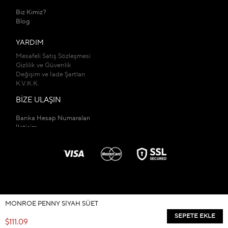
Biz Kimiz?
Blog
YARDIM
Mesafeli Satış Sözleşmesi
Gizlilik ve Güvenlik
Değişim ve İade Şartları
K.V.K.K.
BİZE ULAŞIN
Banka Hesap Numaraları
İletişim
Mağazalarımız
MONROE PENNY SIYAH SÜET
© 2026
kadirbuyukkayashop.com
- Tüm Hakları Saklıdır.
$111.09