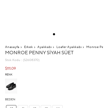
Anasayfa
Erkek
Ayakkabı
Loafer Ayakkabı
Monroe Penny
MONROE PENNY SIYAH SÜET
Stok Kodu
(S2608370)
$111.09
RENK
BEDEN