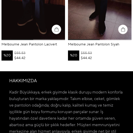
Melbourne Jean Pantolon Lacivert
Melbourne Jean Pantolon Siyah
$55.53
$55.53
%20
%20
$44.42
$44.42
HAKKIMIZDA
Kadir Büyükkaya, erkek giyimde klasik duruşu modern konforla
buluşturan bir marka yaklaşımıdır. Takım elbise, ceket, gömlek
ve pantolon odağında; doğru kalıp, kaliteli kumaş ve temiz
işçilikle gün boyu formunu koruyan parçalar sunar. İş
hayatından özel davetlere kadar her ortamda güven veren,
abartısız ama güçlü bir şıklık hedefler. Müşteri memnuniyetini
merkezine alan hizmet anlayışıyla, erkek giyimde net bir stil