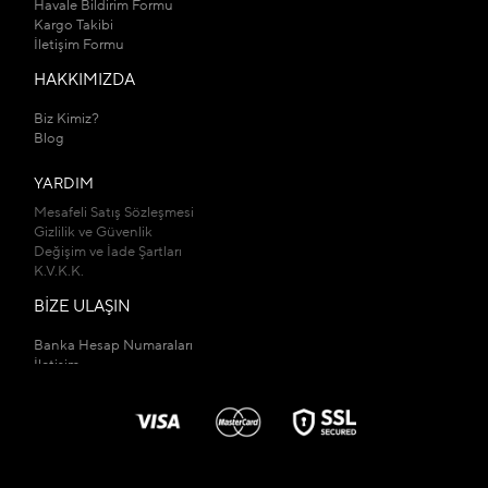
Havale Bildirim Formu
Kargo Takibi
İletişim Formu
HAKKIMIZDA
Biz Kimiz?
Blog
YARDIM
Mesafeli Satış Sözleşmesi
Gizlilik ve Güvenlik
Değişim ve İade Şartları
K.V.K.K.
BİZE ULAŞIN
Banka Hesap Numaraları
İletişim
Mağazalarımız