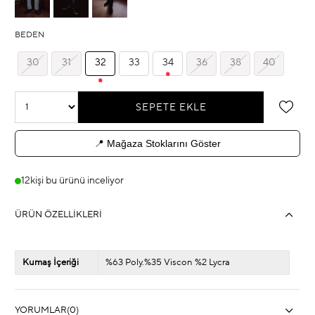
BEDEN
30
31
32
33
34
36
38
40
📍 Mağaza Stoklarını Göster
12
kişi bu ürünü inceliyor
ÜRÜN ÖZELLIKLERI
Kumaş İçeriği
%63 Poly.%35 Viscon %2 Lycra
YORUMLAR
(0)