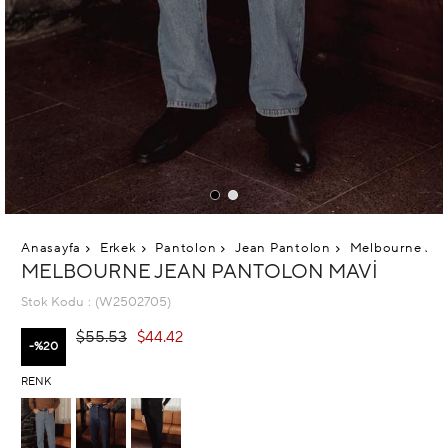
Anasayfa
Erkek
Pantolon
Jean Pantolon
Melbourne Jea
MELBOURNE JEAN PANTOLON MAVI
Stok Kodu
(W2502705)
$55.53
$44.42
20
RENK