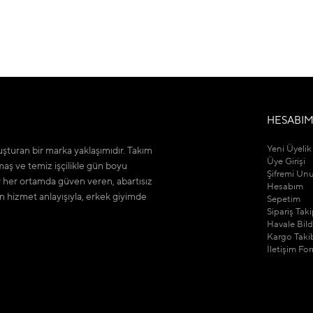
HESABI
Yeni Üyelik
şturan bir marka yaklaşımıdır. Takım
Üye Girişi
maş ve temiz işçilikle gün boyu
Şifremi Un
r her ortamda güven veren, abartısız
Hesabım
n hizmet anlayışıyla, erkek giyimde
Sepetim
Sipariş Tak
Havale Bil
Kargo Taki
İletişim Fo