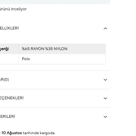
 ürünü inceliyor
ELLIKLERI
eriği
%65 RAYON %35 NYLON
Polo
AR
(0)
EÇENEKLERI
ERILERI
ç
10 Ağustos
tarihinde kargoda.