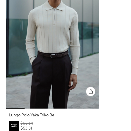
Lungo Polo Yaka Triko Bej
$66.64
%20
$53.31