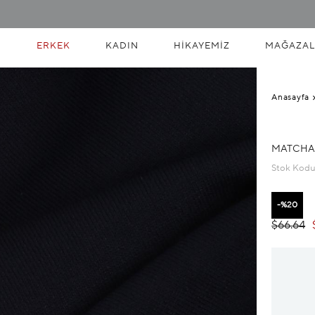
ERKEK
KADIN
HIKAYEMIZ
MAĞAZAL
Anasayfa
MATCHA 
Stok Kod
20
$66.64