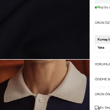
9
kişi bu
ÜRÜN ÖZ
Kumaş İç
Yaka
YORUML
ÖDEME S
ÜRÜN ÖN
En Ge