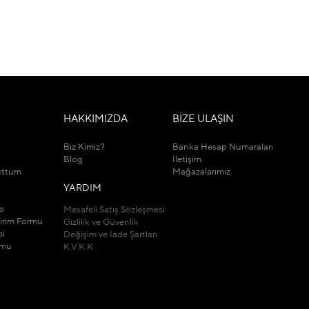
M
HAKKIMIZDA
BİZE ULAŞIN
Biz Kimiz?
Banka Hesap Numaraları
Blog
İletişim
uttum
Mağazalarımız
YARDIM
ip
Mesafeli Satış Sözleşmesi
dirim Formu
Gizlilik ve Güvenlik
bi
Değişim ve İade Şartları
rmu
K.V.K.K.