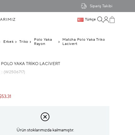
Sipariş Takibi
ARIMIZ
Türkçe
Polo Yaka
Matcha Polo Yaka Triko
Erkek
Triko
Rayon
Lacivert
POLO YAKA TRIKO LACIVERT
u
(W2506717)
$53.31
Ürün stoklarımızda kalmamıştır.