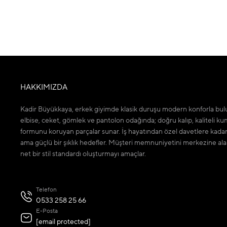
HAKKIMIZDA
Kadir Büyükkaya, erkek giyimde klasik duruşu modern konforla bulu
elbise, ceket, gömlek ve pantolon odağında; doğru kalıp, kaliteli ku
formunu koruyan parçalar sunar. İş hayatından özel davetlere kada
ama güçlü bir şıklık hedefler. Müşteri memnuniyetini merkezine ala
net bir stil standardı oluşturmayı amaçlar.
Telefon
0533 258 25 66
E-Posta
[email protected]