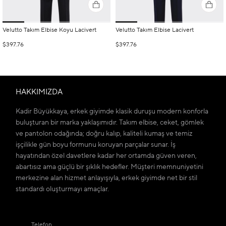
Velutto Takım Elbise Koyu Lacivert
Velutto Takım Elbise Lacivert
$397.76
$397.76
HAKKIMIZDA
Kadir Büyükkaya, erkek giyimde klasik duruşu modern konforla
buluşturan bir marka yaklaşımıdır. Takım elbise, ceket, gömlek
ve pantolon odağında; doğru kalıp, kaliteli kumaş ve temiz
işçilikle gün boyu formunu koruyan parçalar sunar. İş
hayatından özel davetlere kadar her ortamda güven veren,
abartısız ama güçlü bir şıklık hedefler. Müşteri memnuniyetini
merkezine alan hizmet anlayışıyla, erkek giyimde net bir stil
standardı oluşturmayı amaçlar.
Telefon