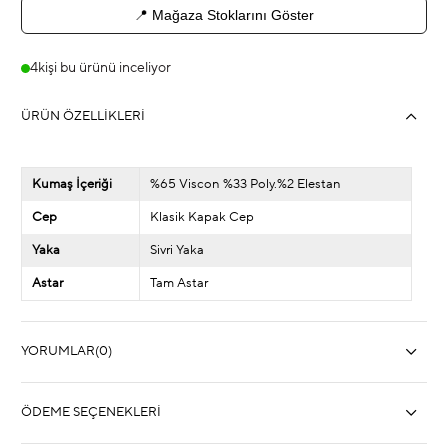
📍 Mağaza Stoklarını Göster
4
kişi bu ürünü inceliyor
ÜRÜN ÖZELLIKLERI
Kumaş İçeriği
%65 Viscon %33 Poly.%2 Elestan
Cep
Klasik Kapak Cep
Yaka
Sivri Yaka
Astar
Tam Astar
YORUMLAR
(0)
ÖDEME SEÇENEKLERI