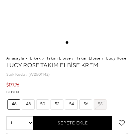
Anasayfa
Erkek
Takım Elbise
Takım Elbise
Lucy Rose Tak
LUCY ROSE TAKIM ELBISE KREM
Stok Kodu
(W2501142)
$177.76
BEDEN
46
48
50
52
54
56
58