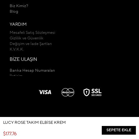
Biz Kimiz?
Blog
YARDIM
Mesafeli Satış Sözleşmesi
Gizlilik ve Güvenlik
Değişim ve İade Şartları
K.V.K.K.
BİZE ULAŞIN
Banka Hesap Numaraları
İletişim
Mağazalarımız
LUCY ROSE TAKIM ELBISE KREM
© 2026
kadirbuyukkayashop.com
- Tüm Hakları Saklıdır.
$177.76