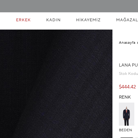
ERKEK
KADIN
HIKAYEMIZ
MAĞAZAL
Anasayfa
LANA PU
Stok Kod
$444.42
RENK
BEDEN