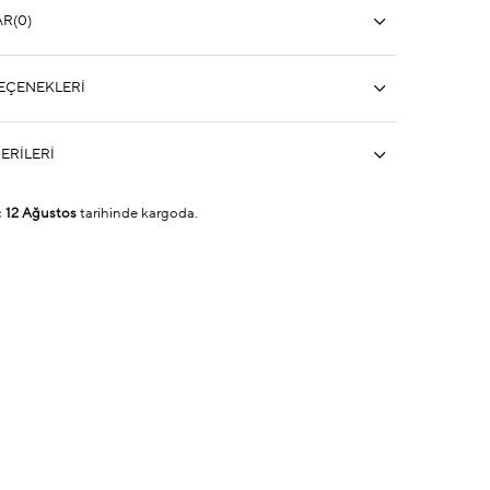
AR
(0)
EÇENEKLERI
ERILERI
ç
12 Ağustos
tarihinde kargoda.