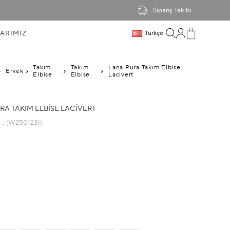
Sipariş Takibi
ARIMIZ
Türkçe
Takım
Takım
Lana Pura Takım Elbise
Erkek
Elbise
Elbise
Lacivert
RA TAKIM ELBISE LACIVERT
u
(W2501231)