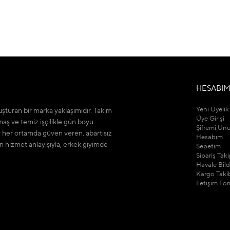
HESABI
Yeni Üyelik
şturan bir marka yaklaşımıdır. Takım
Üye Girişi
maş ve temiz işçilikle gün boyu
Şifremi Un
r her ortamda güven veren, abartısız
Hesabım
n hizmet anlayışıyla, erkek giyimde
Sepetim
Sipariş Tak
Havale Bil
Kargo Taki
İletişim Fo