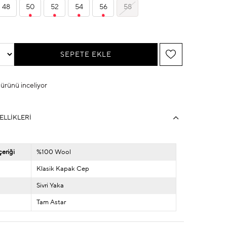
48
50
52
54
56
58
u ürünü inceliyor
ELLIKLERI
eriği
%100 Wool
Klasik Kapak Cep
Sivri Yaka
Tam Astar