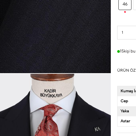
46
15
kişi b
ÜRÜN ÖZ
Kumaş İç
Cep
Yaka
Astar