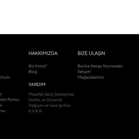
M
HAKKIMIZDA
BİZE ULAŞIN
Biz Kimiz?
Banka Hesap Numaraları
Blog
İletişim
uttum
Mağazalarımız
YARDIM
ip
Mesafeli Satış Sözleşmesi
dirim Formu
Gizlilik ve Güvenlik
bi
Değişim ve İade Şartları
rmu
K.V.K.K.