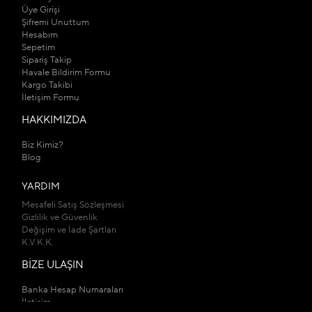
Üye Girişi
Şifremi Unuttum
Hesabım
Sepetim
Sipariş Takip
Havale Bildirim Formu
Kargo Takibi
İletişim Formu
HAKKIMIZDA
Biz Kimiz?
Blog
YARDIM
Mesafeli Satış Sözleşmesi
Gizlilik ve Güvenlik
Değişim ve İade Şartları
K.V.K.K.
BİZE ULAŞIN
Banka Hesap Numaraları
İletişim