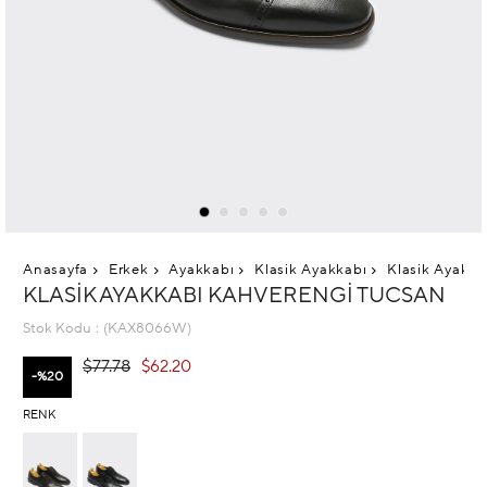
Anasayfa
Erkek
Ayakkabı
Klasik Ayakkabı
Klasik Ayakka
KLASIK AYAKKABI KAHVERENGI TUCSAN
Stok Kodu
(KAX8066W)
$77.78
$62.20
20
RENK