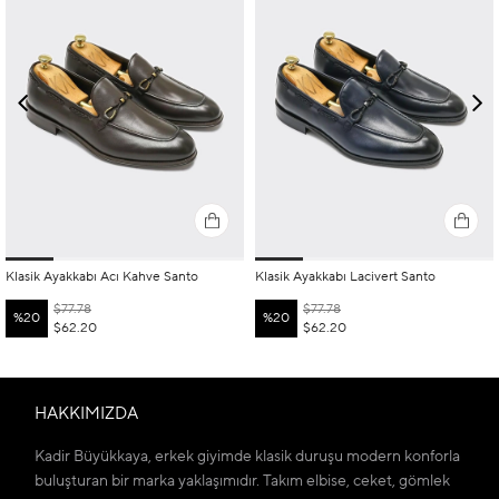
Klasik Ayakkabı Acı Kahve Santo
Klasik Ayakkabı Lacivert Santo
$77.78
$77.78
%20
%20
$62.20
$62.20
HAKKIMIZDA
Kadir Büyükkaya, erkek giyimde klasik duruşu modern konforla
buluşturan bir marka yaklaşımıdır. Takım elbise, ceket, gömlek