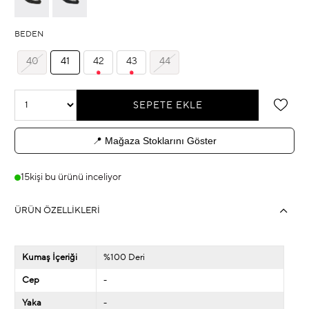
BEDEN
40
41
42
43
44
📍 Mağaza Stoklarını Göster
15
kişi bu ürünü inceliyor
ÜRÜN ÖZELLIKLERI
Kumaş İçeriği
%100 Deri
Cep
-
Yaka
-