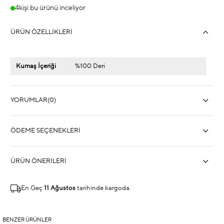
4
kişi bu ürünü inceliyor
ÜRÜN ÖZELLIKLERI
Kumaş İçeriği
%100 Deri
YORUMLAR
(0)
ÖDEME SEÇENEKLERI
ÜRÜN ÖNERILERI
En Geç
11 Ağustos
tarihinde kargoda.
BENZER ÜRÜNLER