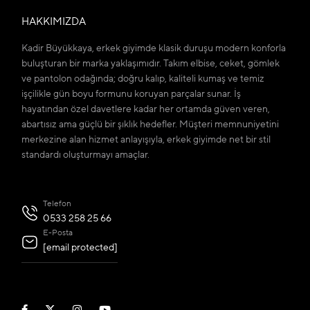
HAKKIMIZDA
Kadir Büyükkaya, erkek giyimde klasik duruşu modern konforla
buluşturan bir marka yaklaşımıdır. Takım elbise, ceket, gömlek
ve pantolon odağında; doğru kalıp, kaliteli kumaş ve temiz
işçilikle gün boyu formunu koruyan parçalar sunar. İş
hayatından özel davetlere kadar her ortamda güven veren,
abartısız ama güçlü bir şıklık hedefler. Müşteri memnuniyetini
merkezine alan hizmet anlayışıyla, erkek giyimde net bir stil
standardı oluşturmayı amaçlar.
Telefon
0533 258 25 66
E-Posta
[email protected]