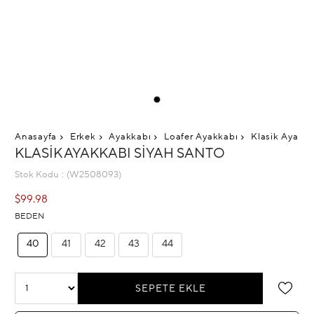
Anasayfa
Erkek
Ayakkabı
Loafer Ayakkabı
Klasik Ayakka
KLASIK AYAKKABI SIYAH SANTO
Stok Kodu
(W2508093)
$99.98
BEDEN
40
41
42
43
44