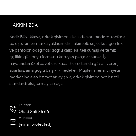
HAKKIMIZDA
Kadir Büyükkaya, erkek giyimde klasik duruşu modern konforla
buluşturan bir marka yaklaşımıdır. Takım elbise, ceket, gömlek
ve pantolon odağında; doğru kalıp, kaliteli kumaş ve temiz
işçilikle gün boyu formunu koruyan parçalar sunar. İş
hayatından özel davetlere kadar her ortamda güven veren,
abartısız ama güçlü bir şıklık hedefler. Müşteri memnuniyetini
merkezine alan hizmet anlayışıyla, erkek giyimde net bir stil
standardı oluşturmayı amaçlar.
Telefon
0533 258 25 66
E-Posta
[email protected]