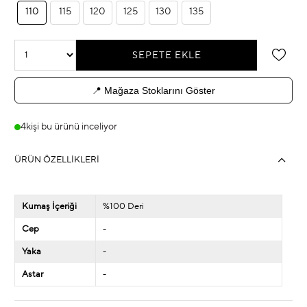
110
115
120
125
130
135
📍 Mağaza Stoklarını Göster
4
kişi bu ürünü inceliyor
ÜRÜN ÖZELLIKLERI
Kumaş İçeriği
%100 Deri
Cep
-
Yaka
-
Astar
-