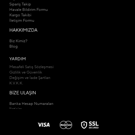
Sipariş Takip
Havale Bildirim Formu
Kargo Takibi
İletişim Formu
HAKKIMIZDA
Biz Kimiz?
Blog
YARDIM
Mesafeli Satış Sözleşmesi
Gizlilik ve Güvenlik
Değişim ve İade Şartları
K.V.K.K.
BİZE ULAŞIN
Banka Hesap Numaraları
İletişim
Mağazalarımız