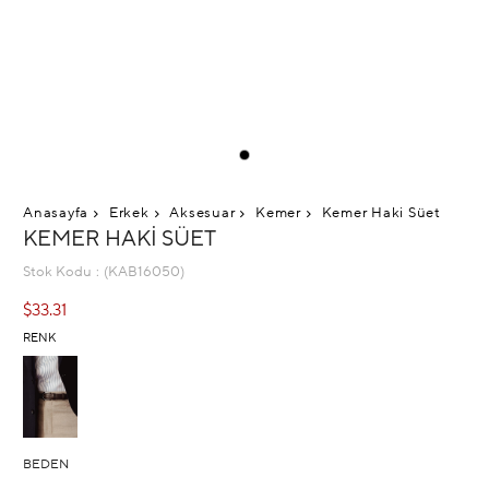
Anasayfa
Erkek
Aksesuar
Kemer
Kemer Haki Süet
KEMER HAKI SÜET
Stok Kodu
(KAB16050)
$33.31
RENK
BEDEN