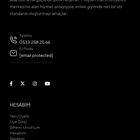
abartısız ama güçlü bir şıklık hedefler. Müşteri memnuniyetini
merkezine alan hizmet anlayışıyla, erkek giyimde net bir stil
standardı oluşturmayı amaçlar.
Telefon
0533 258 25 66
E-Posta
[email protected]
HESABIM
Yeni Üyelik
Üye Girişi
Şifremi Unuttum
Hesabım
Sepetim