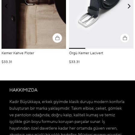
Kemer Kahve Floter
Örgü Kemer Lacivert
$33.31
$33.31
HAKKIMIZDA
Kadir Büyükkaya, erkek giyimde klasik duruşu modern konforla
buluşturan bir marka yaklaşımıdır. Takım elbise, ceket, gömlek
ve pantolon odağında; doğru kalıp, kaliteli kumaş ve temiz
işçilikle gün boyu formunu koruyan parçalar sunar. İş
hayatından özel davetlere kadar her ortamda güven veren,