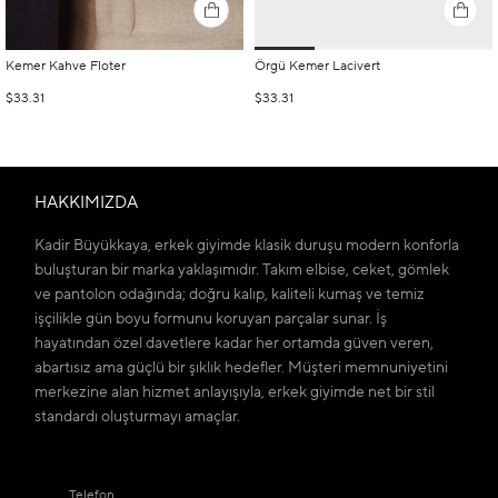
Kemer Kahve Floter
Örgü Kemer Lacivert
$33.31
$33.31
HAKKIMIZDA
Kadir Büyükkaya, erkek giyimde klasik duruşu modern konforla
buluşturan bir marka yaklaşımıdır. Takım elbise, ceket, gömlek
ve pantolon odağında; doğru kalıp, kaliteli kumaş ve temiz
işçilikle gün boyu formunu koruyan parçalar sunar. İş
hayatından özel davetlere kadar her ortamda güven veren,
abartısız ama güçlü bir şıklık hedefler. Müşteri memnuniyetini
merkezine alan hizmet anlayışıyla, erkek giyimde net bir stil
standardı oluşturmayı amaçlar.
Telefon