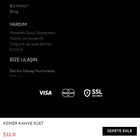
Biz Kimiz?
Blog
YARDIM
Mesafeli Satış Sözleşmesi
Gizlilik ve Güvenlik
Değişim ve İade Şartları
K.V.K.K.
BİZE ULAŞIN
Banka Hesap Numaraları
İletişim
Mağazalarımız
KEMER KAHVE SÜET
© 2026
kadirbuyukkayashop.com
- Tüm Hakları Saklıdır.
$33.31