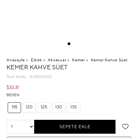
Anasayfa
Erkek
Aksesuar
Kemer
Kemer Kahve Süet
KEMER KAHVE SÜET
Stok Kodu
(KAB16020)
$33.31
BEDEN
115
120
125
130
135