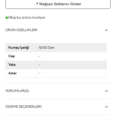
📍 Mağaza Stoklarını Göster
14
kişi bu ürünü inceliyor
ÜRÜN ÖZELLIKLERI
Kumaş İçeriği
%100 Deri
Cep
-
Yaka
-
Astar
-
YORUMLAR
(0)
ÖDEME SEÇENEKLERI