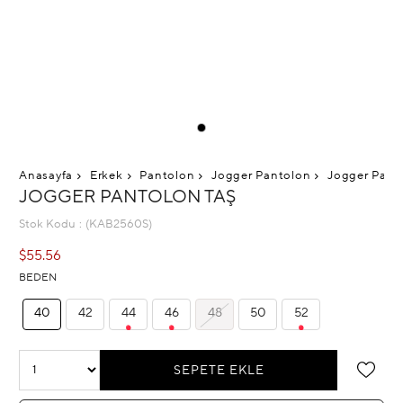
Anasayfa
Erkek
Pantolon
Jogger Pantolon
Jogger Pant
JOGGER PANTOLON TAŞ
Stok Kodu
(KAB2560S)
$55.56
BEDEN
40
42
44
46
48
50
52