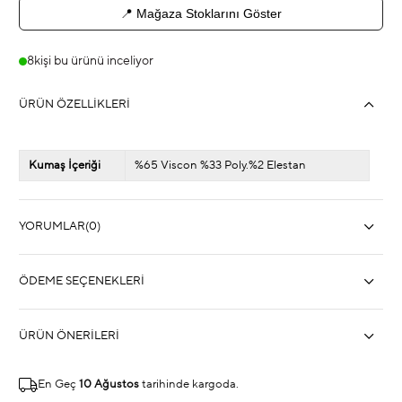
📍 Mağaza Stoklarını Göster
8
kişi bu ürünü inceliyor
ÜRÜN ÖZELLIKLERI
Kumaş İçeriği
%65 Viscon %33 Poly.%2 Elestan
YORUMLAR
(0)
ÖDEME SEÇENEKLERI
ÜRÜN ÖNERILERI
En Geç
10 Ağustos
tarihinde kargoda.