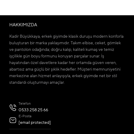
HAKKIMIZDA
Kadir Büyükkaya, erkek giyimde klasik duruşu modern konforla
buluşturan bir marka yaklaşımıdır. Takım elbise, ceket, gömlek
ve pantolon odağında; doğru kalıp, kaliteli kumaş ve temiz
işçilikle gün boyu formunu koruyan parçalar sunar. İş
hayatından özel davetlere kadar her ortamda güven veren,
abartısız ama güçlü bir şıklık hedefler. Müşteri memnuniyetini
merkezine alan hizmet anlayışıyla, erkek giyimde net bir stil
standardı oluşturmayı amaçlar.
Telefon
0533 258 25 66
E-Posta
[email protected]