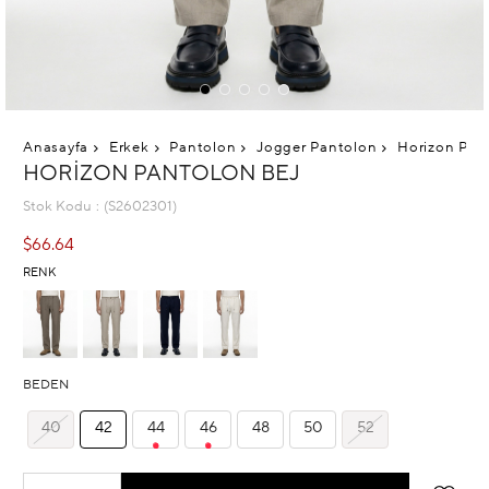
Anasayfa
Erkek
Pantolon
Jogger Pantolon
Horizon Pan
HORIZON PANTOLON BEJ
Stok Kodu
(S2602301)
$66.64
RENK
BEDEN
40
42
44
46
48
50
52