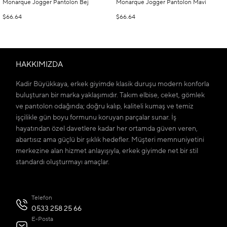
Monarque Jogger Pantolon Bej
Monarque Jogger Pantolon Mavi
$66.64
$66.64
HAKKIMIZDA
Kadir Büyükkaya, erkek giyimde klasik duruşu modern konforla
buluşturan bir marka yaklaşımıdır. Takım elbise, ceket, gömlek
ve pantolon odağında; doğru kalıp, kaliteli kumaş ve temiz
işçilikle gün boyu formunu koruyan parçalar sunar. İş
hayatından özel davetlere kadar her ortamda güven veren,
abartısız ama güçlü bir şıklık hedefler. Müşteri memnuniyetini
merkezine alan hizmet anlayışıyla, erkek giyimde net bir stil
standardı oluşturmayı amaçlar.
Telefon
0533 258 25 66
E-Posta