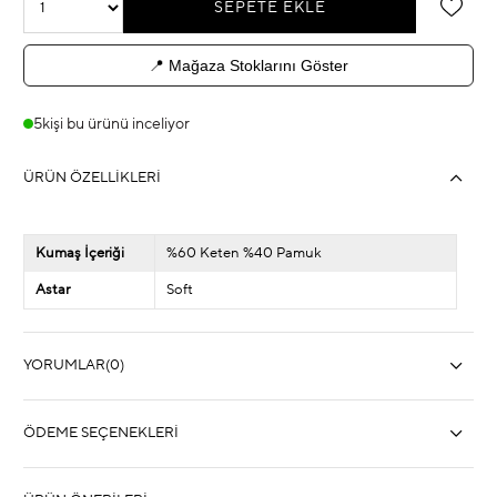
📍 Mağaza Stoklarını Göster
5
kişi bu ürünü inceliyor
ÜRÜN ÖZELLIKLERI
Kumaş İçeriği
%60 Keten %40 Pamuk
Astar
Soft
YORUMLAR
(0)
ÖDEME SEÇENEKLERI