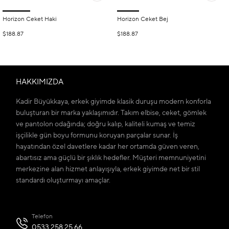
Horizon Ceket Haki
Horizon Ceket Bej
$188.87
$188.87
HAKKIMIZDA
Kadir Büyükkaya, erkek giyimde klasik duruşu modern konforla
buluşturan bir marka yaklaşımıdır. Takım elbise, ceket, gömlek
ve pantolon odağında; doğru kalıp, kaliteli kumaş ve temiz
işçilikle gün boyu formunu koruyan parçalar sunar. İş
hayatından özel davetlere kadar her ortamda güven veren,
abartısız ama güçlü bir şıklık hedefler. Müşteri memnuniyetini
merkezine alan hizmet anlayışıyla, erkek giyimde net bir stil
standardı oluşturmayı amaçlar.
Telefon
0533 258 25 66