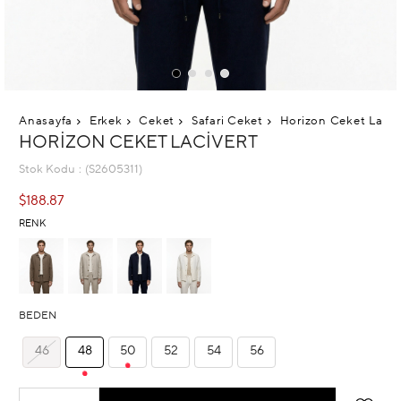
Anasayfa
Erkek
Ceket
Safari Ceket
Horizon Ceket Laciv
HORIZON CEKET LACIVERT
Stok Kodu
(S2605311)
$188.87
RENK
BEDEN
46
48
50
52
54
56