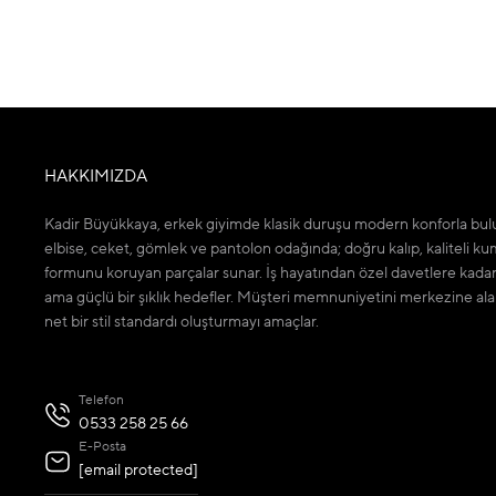
HAKKIMIZDA
Kadir Büyükkaya, erkek giyimde klasik duruşu modern konforla bulu
elbise, ceket, gömlek ve pantolon odağında; doğru kalıp, kaliteli ku
formunu koruyan parçalar sunar. İş hayatından özel davetlere kada
ama güçlü bir şıklık hedefler. Müşteri memnuniyetini merkezine ala
net bir stil standardı oluşturmayı amaçlar.
Telefon
0533 258 25 66
E-Posta
[email protected]