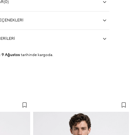
AR
(0)
EÇENEKLERI
ERILERI
ç
9 Ağustos
tarihinde kargoda.