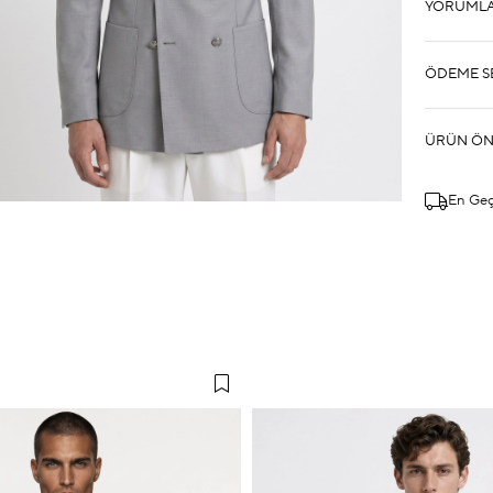
YORUML
ÖDEME S
ÜRÜN ÖN
En Ge