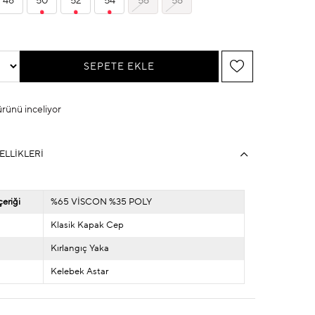
48
50
52
54
56
58
 ürünü inceliyor
ELLIKLERI
eriği
%65 VİSCON %35 POLY
Klasik Kapak Cep
Kırlangıç Yaka
Kelebek Astar