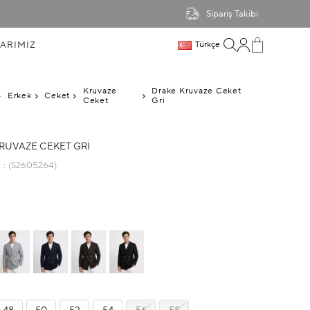
Sipariş Takibi
ARIMIZ
Türkçe
Kruvaze
Drake Kruvaze Ceket
Erkek
Ceket
Ceket
Gri
RUVAZE CEKET GRI
u
(S2605264)