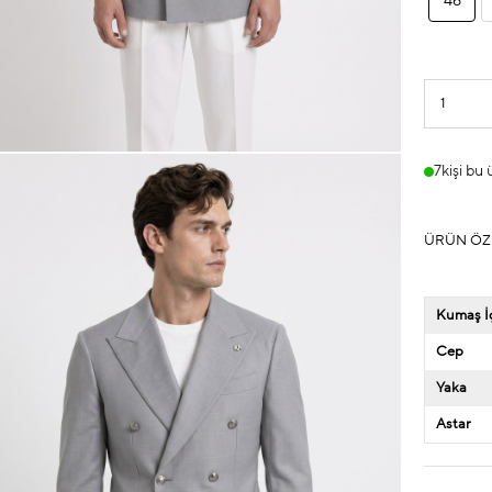
46
7
kişi bu
ÜRÜN ÖZ
Kumaş İç
Cep
Yaka
Astar