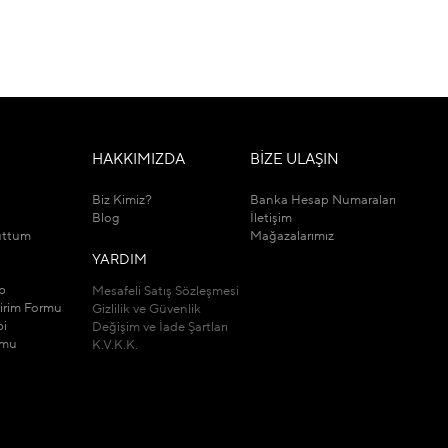
M
HAKKIMIZDA
BİZE ULAŞIN
Biz Kimiz?
Banka Hesap Numaraları
Blog
İletişim
uttum
Mağazalarımız
YARDIM
ip
Mesafeli Satış Sözleşmesi
dirim Formu
Gizlilik ve Güvenlik
bi
Değişim ve İade Şartları
rmu
K.V.K.K.