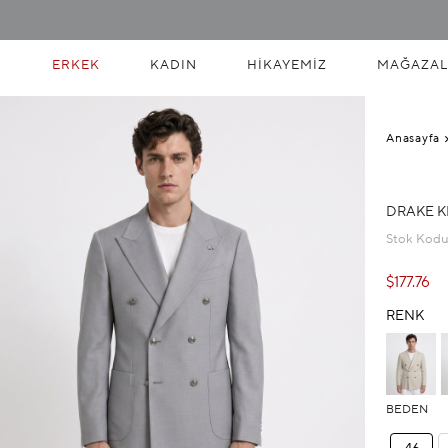
ERKEK
KADIN
HIKAYEMIZ
MAĞAZAL
Anasayfa
DRAKE K
Stok Kod
$177.76
RENK
BEDEN