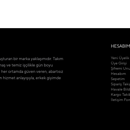
HESABI
Yeni Üyelik
şturan bir marka yaklaşımıdır. Takım
Üye Girişi
maş ve temiz işçilikle gün boyu
Şifremi Un
r her ortamda güven veren, abartısız
Hesabım
n hizmet anlayışıyla, erkek giyimde
Sepetim
Sipariş Tak
Havale Bil
Kargo Taki
İletişim Fo