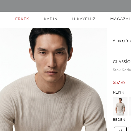
ERKEK
KADIN
HIKAYEMIZ
MAĞAZAL
Anasayfa
CLASSIC
Stok Kod
$57.76
RENK
BEDEN