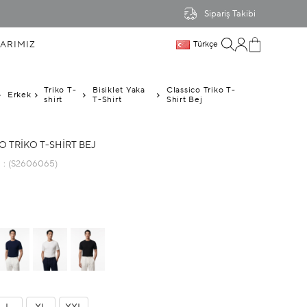
Sipariş Takibi
ARIMIZ
Türkçe
Triko T-
Bisiklet Yaka
Classico Triko T-
Erkek
shirt
T-Shirt
Shirt Bej
O TRIKO T-SHIRT BEJ
u
(S2606065)