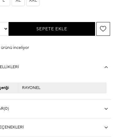
L
XL
XXL
u ürünü inceliyor
ELLIKLERI
eriği
RAYONEL
AR
(0)
EÇENEKLERI