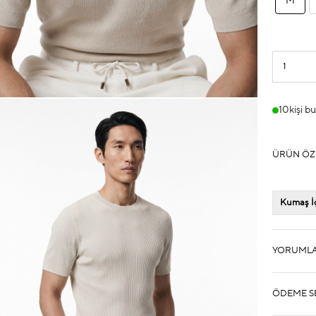
M
10
kişi b
ÜRÜN ÖZ
Kumaş İç
YORUML
ÖDEME S