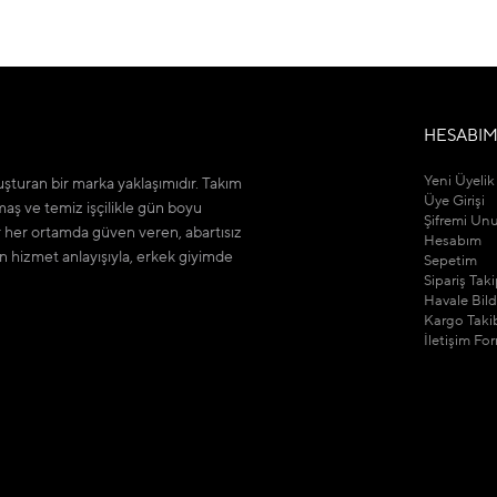
HESABI
Yeni Üyelik
şturan bir marka yaklaşımıdır. Takım
Üye Girişi
maş ve temiz işçilikle gün boyu
Şifremi Un
r her ortamda güven veren, abartısız
Hesabım
n hizmet anlayışıyla, erkek giyimde
Sepetim
Sipariş Tak
Havale Bil
Kargo Taki
İletişim Fo