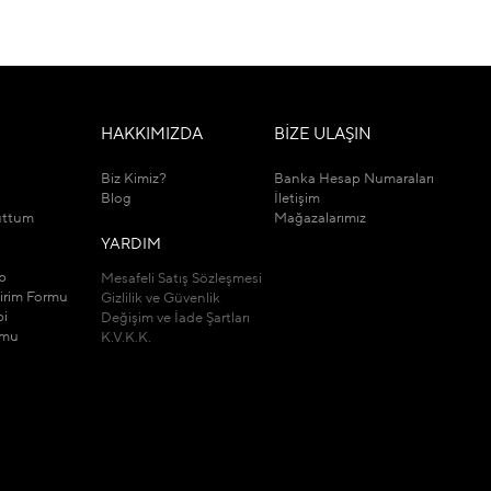
M
HAKKIMIZDA
BİZE ULAŞIN
Biz Kimiz?
Banka Hesap Numaraları
Blog
İletişim
uttum
Mağazalarımız
YARDIM
ip
Mesafeli Satış Sözleşmesi
dirim Formu
Gizlilik ve Güvenlik
bi
Değişim ve İade Şartları
rmu
K.V.K.K.