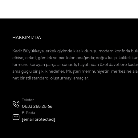
HAKKIMIZDA
Kadir Büyükkaya, erkek giyimde klasik duruşu modern konforla bulu
elbise, ceket, gömlek ve pantolon odağında; doğru kalıp, kaliteli ku
formunu koruyan parçalar sunar. İş hayatından özel davetlere kada
ama güçlü bir şıklık hedefler. Müşteri memnuniyetini merkezine ala
net bir stil standardı oluşturmayı amaçlar.
Telefon
0533 258 25 66
E-Posta
[email protected]