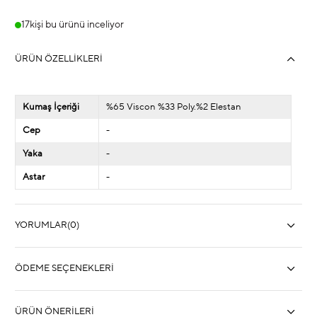
17
kişi bu ürünü inceliyor
ÜRÜN ÖZELLIKLERI
Kumaş İçeriği
%65 Viscon %33 Poly.%2 Elestan
Cep
-
Yaka
-
Astar
-
YORUMLAR
(0)
ÖDEME SEÇENEKLERI
ÜRÜN ÖNERILERI