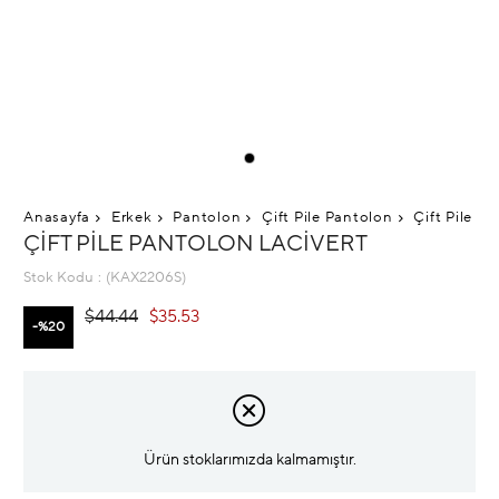
Anasayfa
Erkek
Pantolon
Çift Pile Pantolon
Çift Pile P
ÇIFT PILE PANTOLON LACIVERT
Stok Kodu
(KAX2206S)
$44.44
$35.53
20
Ürün stoklarımızda kalmamıştır.