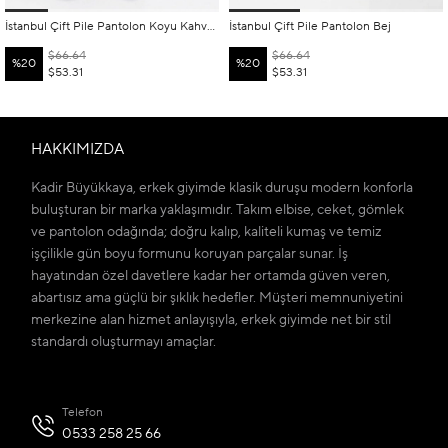
İstanbul Çift Pile Pantolon Koyu Kahverengi
İstanbul Çift Pile Pantolon Bej
$66.64
$66.64
%20
%20
$53.31
$53.31
HAKKIMIZDA
Kadir Büyükkaya, erkek giyimde klasik duruşu modern konforla
buluşturan bir marka yaklaşımıdır. Takım elbise, ceket, gömlek
ve pantolon odağında; doğru kalıp, kaliteli kumaş ve temiz
işçilikle gün boyu formunu koruyan parçalar sunar. İş
hayatından özel davetlere kadar her ortamda güven veren,
abartısız ama güçlü bir şıklık hedefler. Müşteri memnuniyetini
merkezine alan hizmet anlayışıyla, erkek giyimde net bir stil
standardı oluşturmayı amaçlar.
Telefon
0533 258 25 66