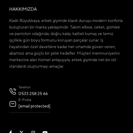
HAKKIMIZDA
Kadir Büyükkaya, erkek giyimde klasik duruşu modern konforla
buluşturan bir marka yaklaşımıdır. Takım elbise, ceket, gömlek
ve pantolon odağında; doğru kalıp, kaliteli kumaş ve temiz
işçilikle gün boyu formunu koruyan parçalar sunar. İş
hayatından özel davetlere kadar her ortamda güven veren,
abartısız ama güçlü bir şıklık hedefler. Müşteri memnuniyetini
merkezine alan hizmet anlayışıyla, erkek giyimde net bir stil
standardı oluşturmayı amaçlar.
Telefon
0533 258 25 66
E-Posta
[email protected]