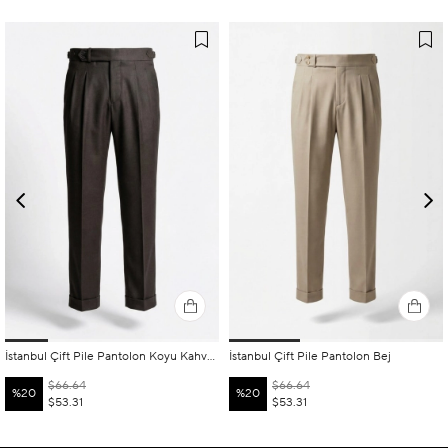
İstanbul Çift Pile Pantolon Koyu Kahverengi
İstanbul Çift Pile Pantolon Bej
$66.64
$66.64
%20
%20
$53.31
$53.31