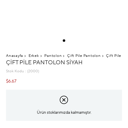
Anasayfa
Erkek
Pantolon
Çift Pile Pantolon
Çift Pile P
ÇIFT PILE PANTOLON SIYAH
Stok Kodu
(2000)
$6.67
Ürün stoklarımızda kalmamıştır.