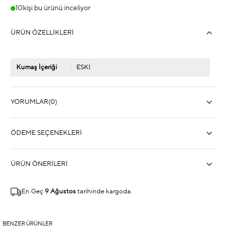
10
kişi bu ürünü inceliyor
ÜRÜN ÖZELLIKLERI
Kumaş İçeriği
ESKİ
YORUMLAR
(0)
ÖDEME SEÇENEKLERI
ÜRÜN ÖNERILERI
En Geç
9 Ağustos
tarihinde kargoda.
BENZER ÜRÜNLER