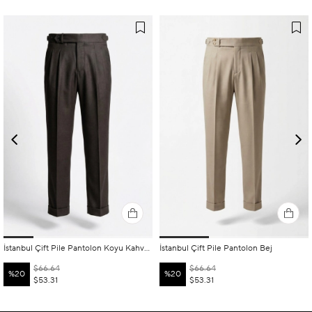
İstanbul Çift Pile Pantolon Koyu Kahverengi
İstanbul Çift Pile Pantolon Bej
$66.64
$66.64
%20
%20
$53.31
$53.31