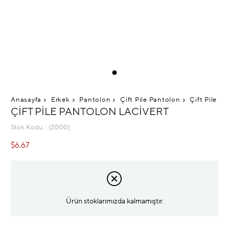
Anasayfa
Erkek
Pantolon
Çift Pile Pantolon
Çift Pile P
ÇIFT PILE PANTOLON LACIVERT
Stok Kodu
(2000)
$6.67
Ürün stoklarımızda kalmamıştır.