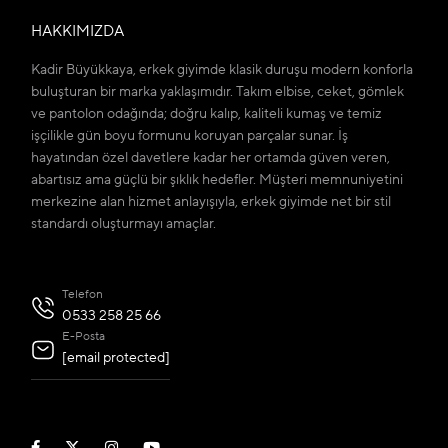
HAKKIMIZDA
Kadir Büyükkaya, erkek giyimde klasik duruşu modern konforla
buluşturan bir marka yaklaşımıdır. Takım elbise, ceket, gömlek
ve pantolon odağında; doğru kalıp, kaliteli kumaş ve temiz
işçilikle gün boyu formunu koruyan parçalar sunar. İş
hayatından özel davetlere kadar her ortamda güven veren,
abartısız ama güçlü bir şıklık hedefler. Müşteri memnuniyetini
merkezine alan hizmet anlayışıyla, erkek giyimde net bir stil
standardı oluşturmayı amaçlar.
Telefon
0533 258 25 66
E-Posta
[email protected]