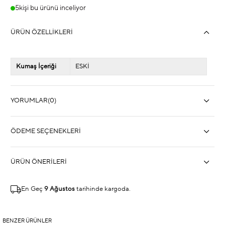
5
kişi bu ürünü inceliyor
ÜRÜN ÖZELLIKLERI
Kumaş İçeriği
ESKİ
YORUMLAR
(0)
ÖDEME SEÇENEKLERI
ÜRÜN ÖNERILERI
En Geç
9 Ağustos
tarihinde kargoda.
BENZER ÜRÜNLER