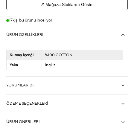
📍 Mağaza Stoklarını Göster
17
kişi bu ürünü inceliyor
ÜRÜN ÖZELLIKLERI
Kumaş İçeriği
%100 COTTON
Yaka
İngiliz
YORUMLAR
(0)
ÖDEME SEÇENEKLERI
ÜRÜN ÖNERILERI