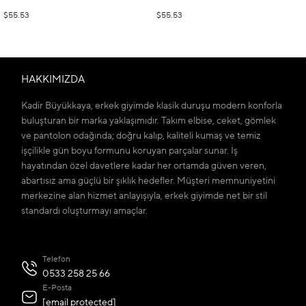
$55.53
$55.53
HAKKIMIZDA
Kadir Büyükkaya, erkek giyimde klasik duruşu modern konforla
buluşturan bir marka yaklaşımıdır. Takım elbise, ceket, gömlek
ve pantolon odağında; doğru kalıp, kaliteli kumaş ve temiz
işçilikle gün boyu formunu koruyan parçalar sunar. İş
hayatından özel davetlere kadar her ortamda güven veren,
abartısız ama güçlü bir şıklık hedefler. Müşteri memnuniyetini
merkezine alan hizmet anlayışıyla, erkek giyimde net bir stil
standardı oluşturmayı amaçlar.
Telefon
0533 258 25 66
E-Posta
[email protected]