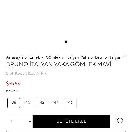
Anasayfa
Erkek
Gömlek
İtalyan Yaka
Bruno İtalyan Yak
BRUNO İTALYAN YAKA GÖMLEK MAVI
Stok Kodu
(S2604147)
$55.53
BEDEN
38
40
42
44
46