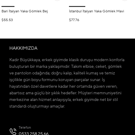
Bari İtalyan Yaka Gömlek Bej
İstanbul İtalyan Yaka Gömlek Mavi
$55.53
$77.76
HAKKIMIZDA
Kadir Büyükkaya, erkek giyimde klasik duruşu modern konforla
buluşturan bir marka yaklaşımıdır. Takım elbise, ceket, gömlek
ve pantolon odağında; doğru kalıp, kaliteli kumaş ve temiz
işçilikle gün boyu formunu koruyan parçalar sunar. İş
hayatından özel davetlere kadar her ortamda güven veren,
abartısız ama güçlü bir şıklık hedefler. Müşteri memnuniyetini
merkezine alan hizmet anlayışıyla, erkek giyimde net bir stil
standardı oluşturmayı amaçlar.
Telefon
0533 258 25 66