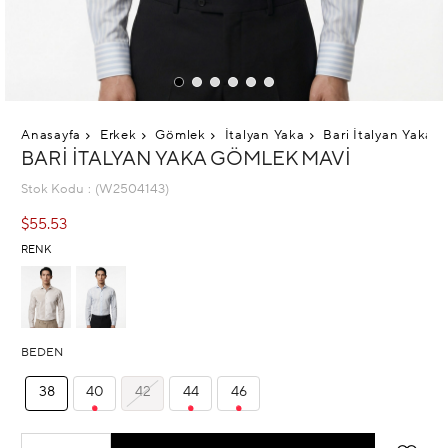
Anasayfa
Erkek
Gömlek
İtalyan Yaka
Bari İtalyan Yaka 
BARI İTALYAN YAKA GÖMLEK MAVI
Stok Kodu
(W2504143)
$55.53
RENK
BEDEN
38
40
42
44
46