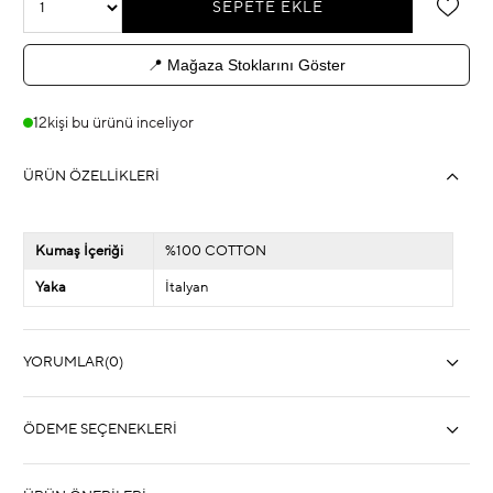
📍 Mağaza Stoklarını Göster
12
kişi bu ürünü inceliyor
ÜRÜN ÖZELLIKLERI
Kumaş İçeriği
%100 COTTON
Yaka
İtalyan
YORUMLAR
(0)
ÖDEME SEÇENEKLERI