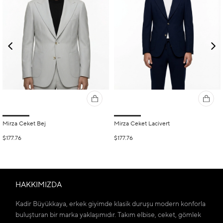
Mirza Ceket Bej
Mirza Ceket Lacivert
$177.76
$177.76
HAKKIMIZDA
Kadir Büyükkaya, erkek giyimde klasik duruşu modern konforla
buluşturan bir marka yaklaşımıdır. Takım elbise, ceket, gömlek