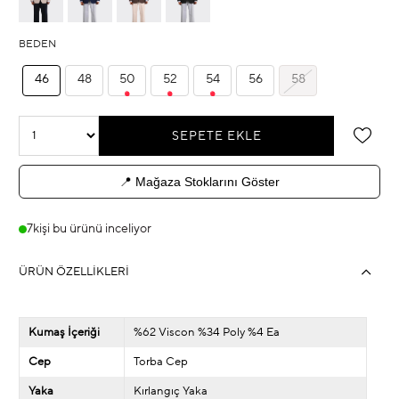
BEDEN
46
48
50
52
54
56
58
📍 Mağaza Stoklarını Göster
7
kişi bu ürünü inceliyor
ÜRÜN ÖZELLIKLERI
Kumaş İçeriği
%62 Viscon %34 Poly %4 Ea
Cep
Torba Cep
Yaka
Kırlangıç Yaka