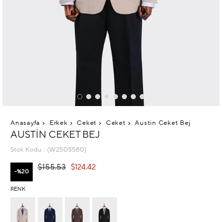
Anasayfa
Erkek
Ceket
Ceket
Austin Ceket Bej
AUSTIN CEKET BEJ
Stok Kodu
(W2505580)
$155.53
$124.42
20
RENK