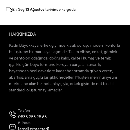
En Geç
13 Ağustos
tarihinde kargoda.
HAKKIMIZDA
Kadir Büyükkaya, erkek giyimde klasik duruşu modern konforla
buluşturan bir marka yaklaşımıdır. Takım elbise, ceket, gömlek
ve pantolon odağında; doğru kalıp, kaliteli kumaş ve temiz
işçilikle gün boyu formunu koruyan parçalar sunar. İş
hayatından özel davetlere kadar her ortamda güven veren,
abartısız ama güçlü bir şıklık hedefler. Müşteri memnuniyetini
merkezine alan hizmet anlayışıyla, erkek giyimde net bir stil
standardı oluşturmayı amaçlar.
Telefon
0533 258 25 66
E-Posta
[email protected]