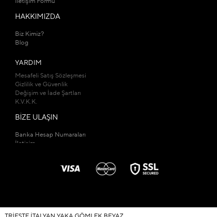
İletişim Formu
HAKKIMIZDA
Biz Kimiz?
Blog
YARDIM
Mesafeli Satış Sözleşmesi
Gizlilik ve Güvenlik
Değişim ve İade Şartları
K.V.K.K.
BİZE ULAŞIN
Banka Hesap Numaraları
İletişim
Mağazalarımız
TRIESTE İTALYAN YAKA GÖMLEK BEYAZ