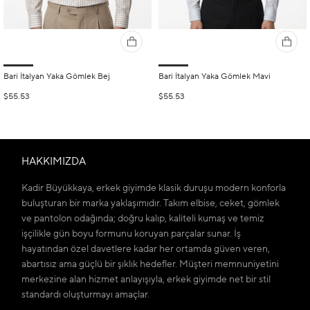
Bari İtalyan Yaka Gömlek Bej
Bari İtalyan Yaka Gömlek Mavi
$55.53
$55.53
HAKKIMIZDA
Kadir Büyükkaya, erkek giyimde klasik duruşu modern konforla
buluşturan bir marka yaklaşımıdır. Takım elbise, ceket, gömlek
ve pantolon odağında; doğru kalıp, kaliteli kumaş ve temiz
işçilikle gün boyu formunu koruyan parçalar sunar. İş
hayatından özel davetlere kadar her ortamda güven veren,
abartısız ama güçlü bir şıklık hedefler. Müşteri memnuniyetini
merkezine alan hizmet anlayışıyla, erkek giyimde net bir stil
standardı oluşturmayı amaçlar.