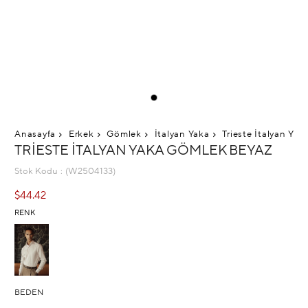
Anasayfa
Erkek
Gömlek
İtalyan Yaka
Trieste İtalyan Ya
TRIESTE İTALYAN YAKA GÖMLEK BEYAZ
Stok Kodu
(W2504133)
$44.42
RENK
BEDEN