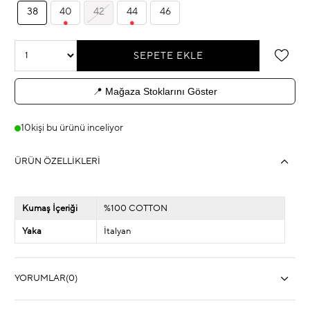
38
40
42
44
46
📍 Mağaza Stoklarını Göster
10
kişi bu ürünü inceliyor
ÜRÜN ÖZELLIKLERI
Kumaş İçeriği
%100 COTTON
Yaka
İtalyan
YORUMLAR
(0)