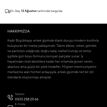
En Geç
13 Ağustos
tarihinde kargoda.
HAKKIMIZDA
Kadir Büyükkaya, erkek giyimde klasik duruşu modern konforla
buluşturan bir marka yaklaşımıdır. Takım elbise, ceket, gömlek
ve pantolon odağında; doğru kalıp, kaliteli kumaş ve temiz
işçilikle gün boyu formunu koruyan parçalar sunar. İş
hayatından özel davetlere kadar her ortamda güven veren,
abartısız ama güçlü bir şıklık hedefler. Müşteri memnuniyetini
merkezine alan hizmet anlayışıyla, erkek giyimde net bir stil
standardı oluşturmayı amaçlar.
Telefon
0533 258 25 66
E-Posta