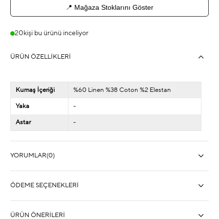
📍 Mağaza Stoklarını Göster
20
kişi bu ürünü inceliyor
ÜRÜN ÖZELLIKLERI
Kumaş İçeriği
%60 Linen %38 Coton %2 Elestan
Yaka
-
Astar
-
YORUMLAR
(0)
ÖDEME SEÇENEKLERI
ÜRÜN ÖNERILERI