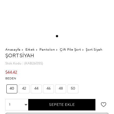
Anasayfa
Erkek
Pantolon
Çift Pile Şort
Şort Siyah
ŞORT SIYAH
Stok Kodu
(KAB2605S)
$44.42
BEDEN
40
42
44
46
48
50