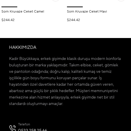
Sorn Kruvaze Ceket Camel
Sorn Kruvaze Ceket Mavi
$244.42
$244.42
HAKKIMIZDA
Kadir Büyükkaya, erkek giyimde klasik duruşu modern konforla
buluşturan bir marka yaklaşımıdır. Takım elbise, ceket, gömlek
ve pantolon odağında; doğru kalıp, kaliteli kumaş ve temiz
işçilikle gün boyu formunu koruyan parçalar sunar. İş
hayatından özel davetlere kadar her ortamda güven veren,
abartısız ama güçlü bir şıklık hedefler. Müşteri memnuniyetini
merkezine alan hizmet anlayışıyla, erkek giyimde net bir stil
standardı oluşturmayı amaçlar.
Telefon
0533 258 25 66