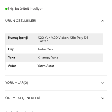
8
kişi bu ürünü inceliyor
ÜRÜN ÖZELLIKLERI
Kumaş İçeriği
%20 Yün %20 Viskon %56 Poly %4
Elastan
Cep
Torba Cep
Yaka
Kırlangıç Yaka
Astar
Yarım Astar
YORUMLAR
(0)
ÖDEME SEÇENEKLERI