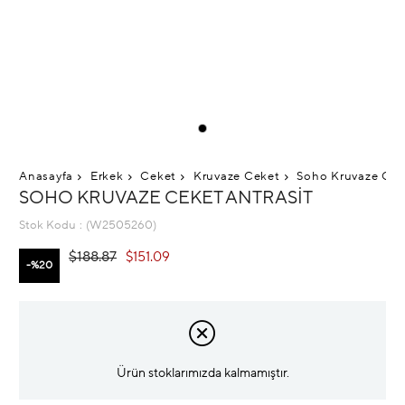
Anasayfa
Erkek
Ceket
Kruvaze Ceket
Soho Kruvaze Cek
SOHO KRUVAZE CEKET ANTRASIT
Stok Kodu
(W2505260)
$188.87
$151.09
20
Ürün stoklarımızda kalmamıştır.