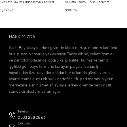
Velutto Takım Elbise Koyu Lacivert
Velutto Takım Elbise Lacivert
$397.76
$397.76
HAKKIMIZDA
Kadir Büyükkaya, erkek giyimde klasik duruşu modern konforla
buluşturan bir marka yaklaşımıdır. Takım elbise, ceket, gömlek
ve pantolon odağında; doğru kalıp, kaliteli kumaş ve temiz
işçilikle gün boyu formunu koruyan parçalar sunar. İş
hayatından özel davetlere kadar her ortamda güven veren,
abartısız ama güçlü bir şıklık hedefler. Müşteri memnuniyetini
merkezine alan hizmet anlayışıyla, erkek giyimde net bir stil
standardı oluşturmayı amaçlar.
Telefon
0533 258 25 66
E-Posta