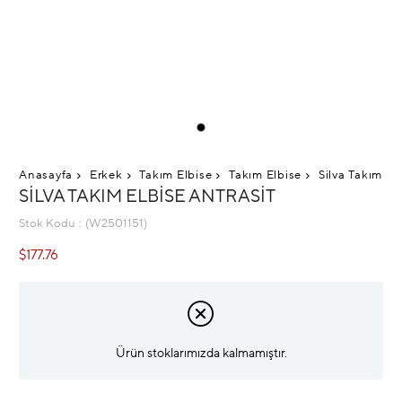
Anasayfa
Erkek
Takım Elbise
Takım Elbise
Silva Takım El
SILVA TAKIM ELBISE ANTRASIT
Stok Kodu
(W2501151)
$177.76
Ürün stoklarımızda kalmamıştır.