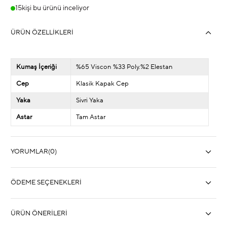
15
kişi bu ürünü inceliyor
ÜRÜN ÖZELLIKLERI
Kumaş İçeriği
%65 Viscon %33 Poly.%2 Elestan
Cep
Klasik Kapak Cep
Yaka
Sivri Yaka
Astar
Tam Astar
YORUMLAR
(0)
ÖDEME SEÇENEKLERI
ÜRÜN ÖNERILERI