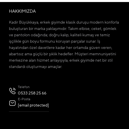
HAKKIMIZDA
Kadir Büyükkaya, erkek giyimde klasik duruşu modern konforla
buluşturan bir marka yaklaşımıdır. Takım elbise, ceket, gömlek
ve pantolon odağında; doğru kalıp, kaliteli kumaş ve temiz
işçilikle gün boyu formunu koruyan parçalar sunar. İş
hayatından özel davetlere kadar her ortamda güven veren,
abartısız ama güçlü bir şıklık hedefler. Müşteri memnuniyetini
merkezine alan hizmet anlayışıyla, erkek giyimde net bir stil
standardı oluşturmayı amaçlar.
Telefon
0533 258 25 66
E-Posta
[email protected]