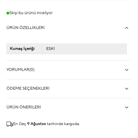
5
kişi bu ürünü inceliyor
ÜRÜN ÖZELLIKLERI
Kumaş İçeriği
ESKİ
YORUMLAR
(0)
ÖDEME SEÇENEKLERI
ÜRÜN ÖNERILERI
En Geç
9 Ağustos
tarihinde kargoda.