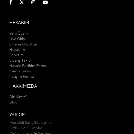
HESABIM
Yeni Üyelik
Üye Girişi
Şifremi Unuttum
Hesabım
Sepetim
Sipariş Takip
Havale Bildirim Formu
Kargo Takibi
İletişim Formu
HAKKIMIZDA
Biz Kimiz?
Blog
YARDIM
Mesafeli Satış Sözleşmesi
Gizlilik ve Güvenlik
Değişim ve İade Şartları