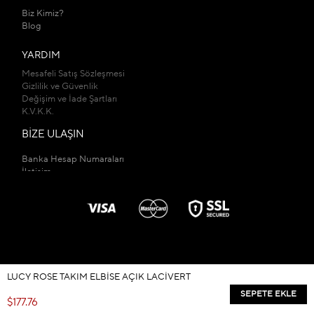
Biz Kimiz?
Blog
YARDIM
Mesafeli Satış Sözleşmesi
Gizlilik ve Güvenlik
Değişim ve İade Şartları
K.V.K.K.
BİZE ULAŞIN
Banka Hesap Numaraları
İletişim
Mağazalarımız
LUCY ROSE TAKIM ELBISE AÇIK LACIVERT
© 2026
kadirbuyukkayashop.com
- Tüm Hakları Saklıdır.
$177.76