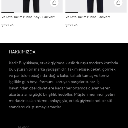
Velutto Takım Elbise Koyu Lacivert
Velutto Takım Elbise Lacivert
$397.76
$397.76
HAKKIMIZDA
Kadir Büyükkaya, erkek giyimde klasik duruşu modern konforla
buluşturan bir marka yaklaşımıdır. Takım elbise, ceket, gömlek
ve pantolon odağında; doğru kalıp, kaliteli kumaş ve temiz
işçilikle gün boyu formunu koruyan parçalar sunar. İş
hayatından özel davetlere kadar her ortamda güven veren,
abartısız ama güçlü bir şıklık hedefler. Müşteri memnuniyetini
merkezine alan hizmet anlayışıyla, erkek giyimde net bir stil
standardı oluşturmayı amaçlar.
Telefon