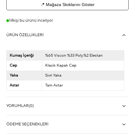
📍 Mağaza Stoklarını Göster
14
kişi bu ürünü inceliyor
ÜRÜN ÖZELLIKLERI
Kumaş İçeriği
%65 Viscon %33 Poly.%2 Elestan
Cep
Klasik Kapak Cep
Yaka
Sivri Yaka
Astar
Tam Astar
YORUMLAR
(0)
ÖDEME SEÇENEKLERI