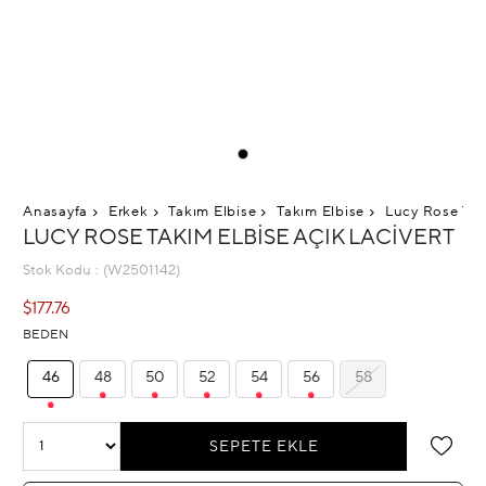
Anasayfa
Erkek
Takım Elbise
Takım Elbise
Lucy Rose Tak
LUCY ROSE TAKIM ELBISE AÇIK LACIVERT
Stok Kodu
(W2501142)
$177.76
BEDEN
46
48
50
52
54
56
58