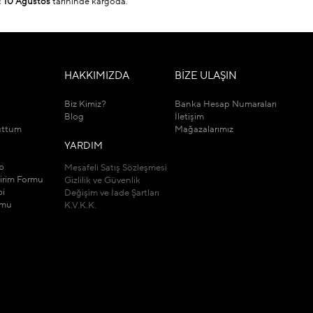
ç
10 Ağustos
tarihinde kargoda.
M
HAKKIMIZDA
BİZE ULAŞIN
Biz Kimiz?
Banka Hesap Numaraları
Blog
İletişim
uttum
Mağazalarımız
YARDIM
ip
Mesafeli Satış Sözleşmesi
dirim Formu
Gizlilik ve Güvenlik
bi
Değişim ve İade Şartları
rmu
K.V.K.K.