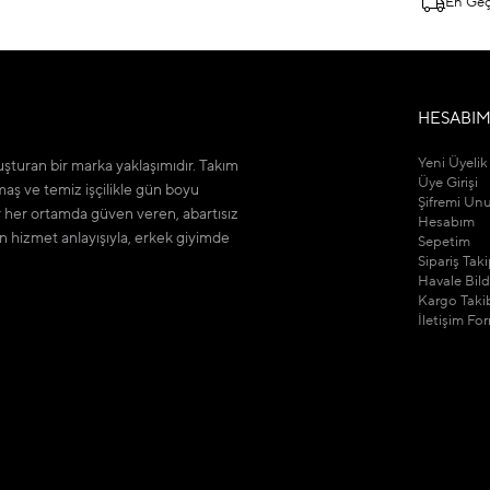
En Ge
HESABI
Yeni Üyelik
şturan bir marka yaklaşımıdır. Takım
Üye Girişi
maş ve temiz işçilikle gün boyu
Şifremi Un
r her ortamda güven veren, abartısız
Hesabım
n hizmet anlayışıyla, erkek giyimde
Sepetim
Sipariş Tak
Havale Bil
Kargo Taki
İletişim Fo