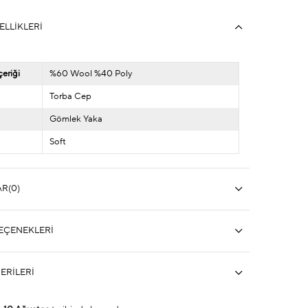
ELLIKLERI
eriği
%60 Wool %40 Poly
Torba Cep
Gömlek Yaka
Soft
AR
(0)
EÇENEKLERI
ERILERI