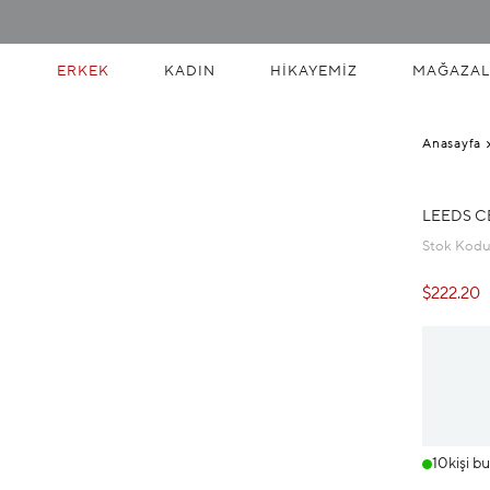
ERKEK
KADIN
HIKAYEMIZ
MAĞAZAL
Anasayfa
LEEDS C
Stok Kod
$222.20
10
kişi b