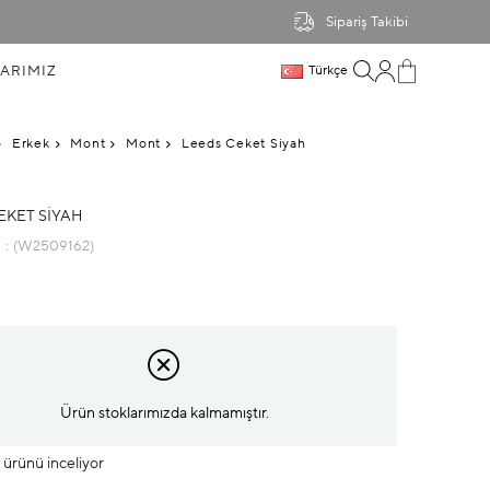
Sipariş Takibi
ARIMIZ
Türkçe
Erkek
Mont
Mont
Leeds Ceket Siyah
EKET SIYAH
u
(W2509162)
Ürün stoklarımızda kalmamıştır.
u ürünü inceliyor