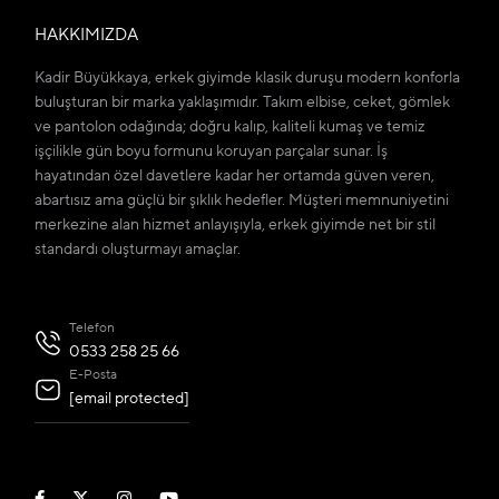
HAKKIMIZDA
Kadir Büyükkaya, erkek giyimde klasik duruşu modern konforla
buluşturan bir marka yaklaşımıdır. Takım elbise, ceket, gömlek
ve pantolon odağında; doğru kalıp, kaliteli kumaş ve temiz
işçilikle gün boyu formunu koruyan parçalar sunar. İş
hayatından özel davetlere kadar her ortamda güven veren,
abartısız ama güçlü bir şıklık hedefler. Müşteri memnuniyetini
merkezine alan hizmet anlayışıyla, erkek giyimde net bir stil
standardı oluşturmayı amaçlar.
Telefon
0533 258 25 66
E-Posta
[email protected]