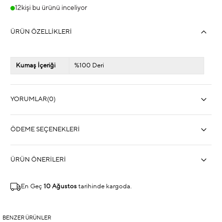
12
kişi bu ürünü inceliyor
ÜRÜN ÖZELLIKLERI
Kumaş İçeriği
%100 Deri
YORUMLAR
(0)
ÖDEME SEÇENEKLERI
ÜRÜN ÖNERILERI
En Geç
10 Ağustos
tarihinde kargoda.
BENZER ÜRÜNLER