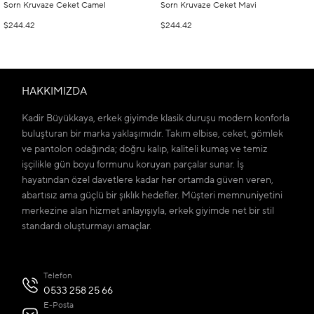
Sorn Kruvaze Ceket Camel
Sorn Kruvaze Ceket Mavi
$244.42
$244.42
HAKKIMIZDA
Kadir Büyükkaya, erkek giyimde klasik duruşu modern konforla
buluşturan bir marka yaklaşımıdır. Takım elbise, ceket, gömlek
ve pantolon odağında; doğru kalıp, kaliteli kumaş ve temiz
işçilikle gün boyu formunu koruyan parçalar sunar. İş
hayatından özel davetlere kadar her ortamda güven veren,
abartısız ama güçlü bir şıklık hedefler. Müşteri memnuniyetini
merkezine alan hizmet anlayışıyla, erkek giyimde net bir stil
standardı oluşturmayı amaçlar.
Telefon
0533 258 25 66
E-Posta